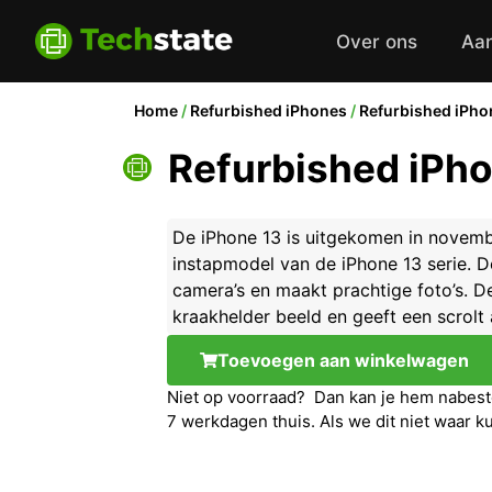
Over ons
Aa
Home
/
Refurbished iPhones
/
Refurbished iPho
Refurbished iPh
De iPhone 13 is uitgekomen in novemb
instapmodel van de iPhone 13 serie. D
camera’s en maakt prachtige foto’s. D
kraakhelder beeld en geeft een scrol
Toevoegen aan winkelwagen
Niet op voorraad? Dan kan je hem nabeste
7 werkdagen thuis. Als we dit niet waar k