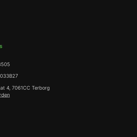
​
8505
0033B27
aat 4, 7061CC Terborg
rden