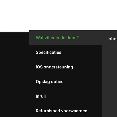
Wat zit er in de doos?
Inho
Specificaties
iOS ondersteuning
Opslag opties
Inruil
Refurbished voorwaarden