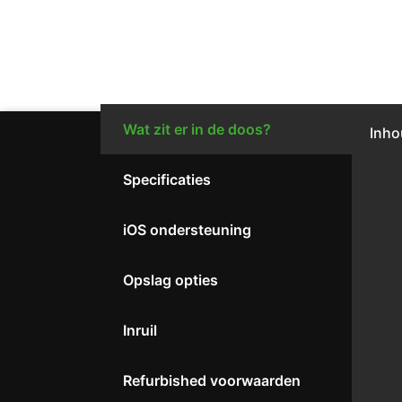
Wat zit er in de doos?
Inho
Specificaties
iOS ondersteuning
Opslag opties
Inruil
Refurbished voorwaarden