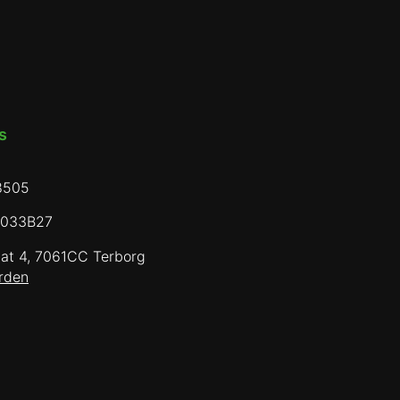
​
8505
0033B27
aat 4, 7061CC Terborg
rden