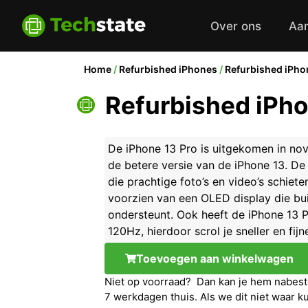
Over ons
Aa
Home
/
Refurbished iPhones
/
Refurbished iPho
Refurbished iPho
De iPhone 13 Pro is uitgekomen in no
de betere versie van de iPhone 13. De
die prachtige foto’s en video’s schiet
voorzien van een OLED display die bu
ondersteunt. Ook heeft de iPhone 13 Pr
120Hz, hierdoor scrol je sneller en fijn
Toevoegen aan winkelwagen
Niet op voorraad? Dan kan je hem nabeste
7 werkdagen thuis. Als we dit niet waar k