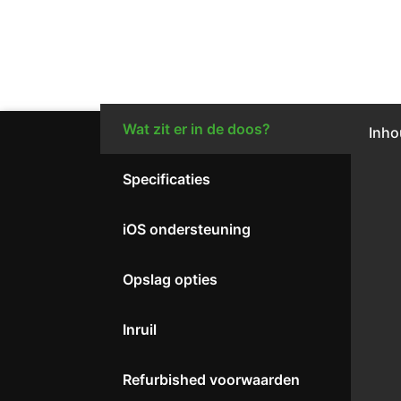
Wat zit er in de doos?
Inho
Specificaties
iOS ondersteuning
Opslag opties
Inruil
Refurbished voorwaarden