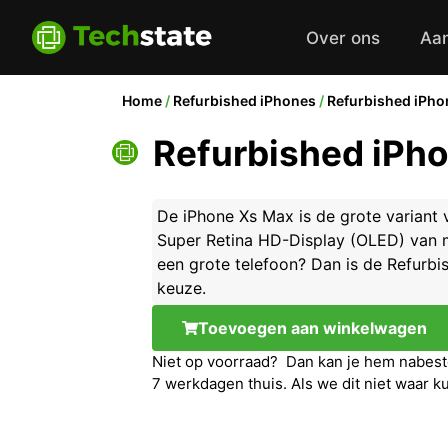
Over ons
Aa
Home
/
Refurbished iPhones
/
Refurbished iPho
Refurbished iPh
De iPhone Xs Max is de grote variant 
Super Retina HD-Display (OLED) van ma
een grote telefoon? Dan is de Refurbi
keuze.
Toevoegen aan winkelwagen
Niet op voorraad? Dan kan je hem nabeste
7 werkdagen thuis. Als we dit niet waar k