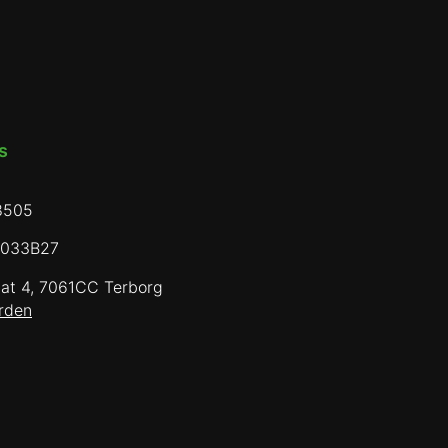
​
8505
0033B27
aat 4, 7061CC Terborg
rden