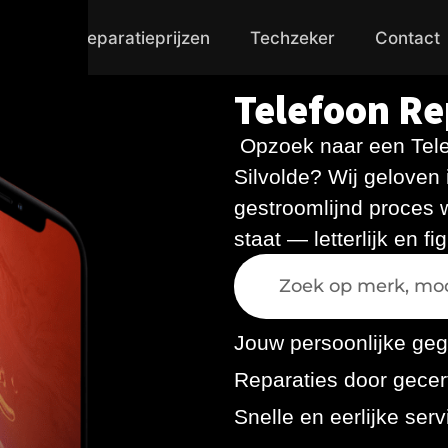
nbod
Reparatieprijzen
Techzeker
Contact
Telefoon Re
Opzoek naar een Tele
Silvolde? Wij geloven 
gestroomlijnd proces w
staat — letterlijk en fig
Jouw persoonlijke geg
Laden van modellen
Reparaties door gecert
Snelle en eerlijke serv