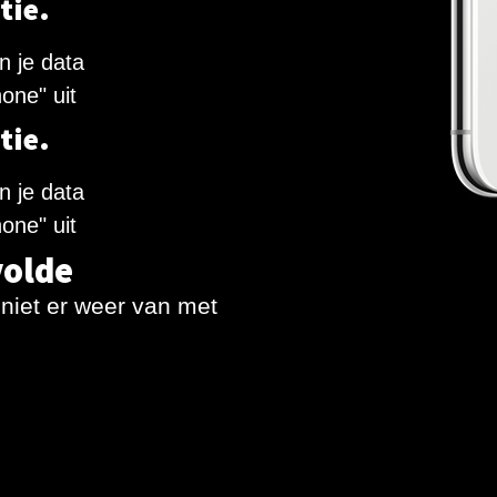
tie.
n je data
one" uit
tie.
n je data
one" uit
volde
eniet er weer van met